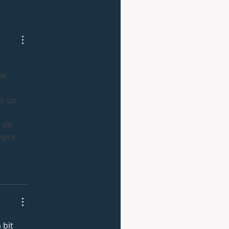
ve 
 
t un 
 de 
mpte 
 bit 