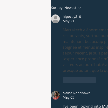
Sort by:
Newest
hipecey810
May 21
Marrakech a énormément 
restaurants, surtout aut
maintenant beaucoup plu
soignée et menus inspiré
séjour récent, je suis pas
l’expérience proposée m
visiteurs aujourd’hui. A
presque autant que la qua
Like
Reply
Naina Randhawa
May 05
I’ve been looking into MB