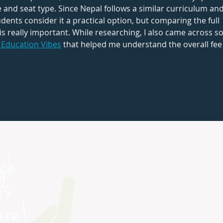
 and seat type. Since Nepal follows a similar curriculum and
udents consider it a practical option, but comparing the full 
) is really important. While researching, I also came across s
 Education Vibes
 that helped me understand the overall fee
PETRA COLLEGE
1814 N. Morrison Blvd
Ste. A & B
Hammond, Louisiana 70401
INQUIRIES
Admin@PetraCollege.com