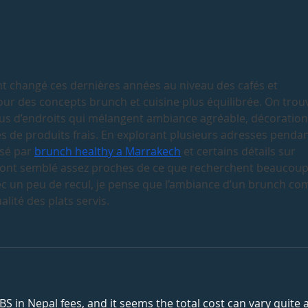
changé ces dernières années au niveau des cafés et 
our des concepts brunch et cuisine plus équilibrée. On trou
s d’endroits qui mélangent ambiance agréable, décoration
s de produits frais. En explorant plusieurs adresses pendan
sé par 
brunch healthy a Marrakech
 et certains détails sur 
’ont semblé assez proches de ce que recherchent beaucoup
vec un peu de recul, je pense que l’ambiance d’un brunch co
lité des plats servis.
BS in Nepal fees, and it seems the total cost can vary quite a